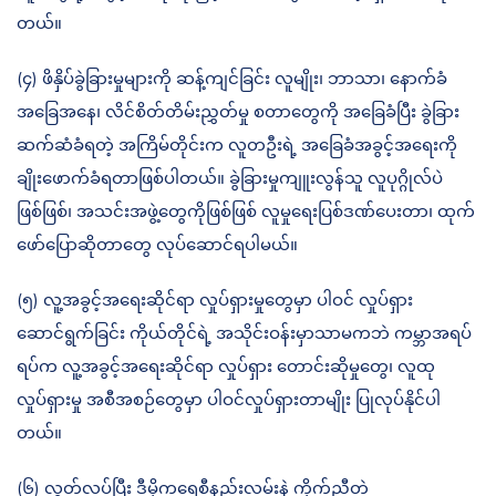
တယ်။
(၄) ဖိနှိပ်ခွဲခြားမှုများကို ဆန့်ကျင်ခြင်း လူမျိုး၊ ဘာသာ၊ နောက်ခံ
အခြေအနေ၊ လိင်စိတ်တိမ်းညွှတ်မှု စတာတွေကို အခြေခံပြီး ခွဲခြား
ဆက်ဆံခံရတဲ့ အကြိမ်တိုင်းက လူတဦးရဲ့ အခြေခံအခွင့်အရေးကို
ချိုးဖောက်ခံရ‌တာဖြစ်ပါတယ်။ ခွဲခြားမှုကျူးလွန်သူ လူပုဂ္ဂိုလ်ပဲ
ဖြစ်ဖြစ်၊ အသင်းအဖွဲ့‌တွေကိုဖြစ်ဖြစ် လူမှုရေးပြစ်ဒဏ်ပေးတာ၊ ထုက်
ဖော်ပြောဆိုတာတွေ လုပ်ဆောင်ရပါမယ်။
(၅) လူ့အခွင့်အရေးဆိုင်ရာ လှုပ်ရှားမှုတွေမှာ ပါဝင် လှုပ်ရှား
ဆောင်ရွက်ခြင်း ကိုယ်တိုင်ရဲ့ အသိုင်းဝန်းမှာသာမကဘဲ ကမ္ဘာအရပ်
ရပ်က လူ့အခွင့်အရေးဆိုင်ရာ လှုပ်ရှား တောင်းဆိုမှုတွေ၊ လူထု
လှုပ်ရှားမှု အစီအစဉ်တွေမှာ ပါဝင်လှုပ်ရှားတာမျိုး ပြုလုပ်နိုင်ပါ
တယ်။
(၆) ‌လွတ်လပ်ပြီး ဒီမိုကရေစီနည်းလမ်းနဲ့ ကိုက်ညီတဲ့