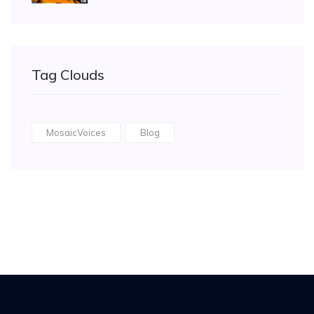
Tag Clouds
MosaicVoices
Blog