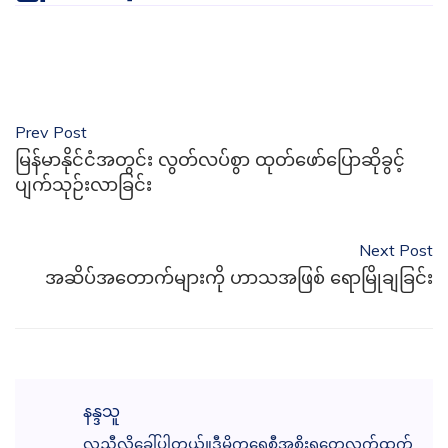
Prev Post
မြန်မာနိုင်ငံအတွင်း လွတ်လပ်စွာ ထုတ်ဖော်ပြောဆိုခွင့်
ပျက်သုဉ်းလာခြင်း
Next Post
အဆိပ်အတောက်များကို ဟာသအဖြစ် ရောမြိုချခြင်း
နန္ဒသူ
လူညီလို့ခေါ်ပါတယ်။ဒီမိုကရေစီအစိုးရတွေလက်ထက်