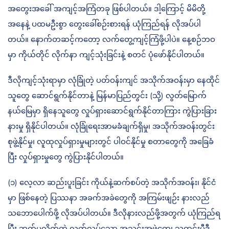
အတွေးအခေါ် အကျင့်အကြံတခု ဖြစ်ပါတယ်။ ဒါ့ကြောင့် မိမိတို့
အနေနဲ့ ပထမဦးစွာ တွေးခေါ်စဉ်းစားရန် ယုံကြည်ရန် လိုအပ်ပါ
တယ်။ နောက်တဆင့်ကတော့ လက်တွေ့ကျင့်ကြံဖို့ပါပဲ။ နေ့စဉ်ဘဝ
မှာ ကိုယ်တိုင် လိုက်နာ ကျင့်သုံးခြင်းနဲ့ စတင် ပုံဖော်နိုင်ပါတယ်။
ဒီလိုကျင့်သုံးရာမှာ လုံခြုံတဲ့ ပတ်ဝန်းကျင် အသိုက်အဝန်းမှာ နေထိုင်
သူတွေ ဆောင်ရွက်နိုင်တာနဲ့ မြန်မာပြည်တွင်း (သို့) လွတ်မြောက်
နယ်မြေမှာ ရှိနေသူတွေ လှုပ်ရှားဆောင်ရွက်နိုင်တာကြား ကွဲပြားခြား
နားမှု ရှိနိုင်ပါတယ်။ လုံခြုံရေးအာမခံချက်ရှိမှု၊ အသိုက်အဝန်းတွင်း
စုဖွဲ့နိုင်မှု၊ လူထုလှုပ်ရှားမှုများတွင် ပါဝင်နိုင်မှု စတာ‌တွေကို အခြေခံ
ပြီး လှုပ်ရှားမှုတွေ ကွဲပြားနိုင်ပါတယ်။
(၁) လေ့လာ ဆည်းပူးခြင်း ကိုယ်နဲ့ဆက်စပ်တဲ့ အသိုက်အဝန်း၊ နိုင်ငံ
မှာ ဖြစ်နေတဲ့ ပြဿနာ အခက်အခဲတွေကို အကြမ်းဖျဉ်း နားလည်
သဘောပေါက်ဖို့ လိုအပ်ပါတယ်။ ဒီလိုနားလည်ဖို့အတွက် ယုံကြည်ရ
ပြီး ဘက်မလိုက်တဲ့ လွတ်လပ်သော အသင်းအဖွဲ့‌တွေ၊ သတင်းမီဒီ