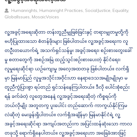
Humanrights, Humanright Practices, SocialJustice, Equality,
Globallssues, MosaicVoices
လူ့အခွင့်အရေးဆိုတာ တန်းတူညီမျှဖြစ်ခြင်းနှင့် တရားမျှတမှုတို့ကို
ဗဟိုပြုထားသော စံတန်ဖိုးများ ဖြစ်ပါတယ်။ လူ့အခွင့်အရေးက လူ
တဦးတယောက်ရဲ့ အသက်ရှင်သန်မှု၊ အခွင့်အရေး၊ စဉ်းစားတွေးခေါ်
မှု စတာတွေကို အစဉ်အမြဲ ထည့်သွင်းစဉ်းစား‌ပေးတဲ့ နိုင်ငံရေး၊
လူမှုရေးဆိုင်ရာ ယဉ်ကျေးမှု အလေ့အထတခု ဖြစ်ပါတယ်။ လက်ရှိ
မှာ မြန်မာပြည် လူမှုအသိုင်းအဝိုင်းဟာ နေရာဒေသအမျိုးမျိုးမှာ မ
တူညီကွဲပြားစွာ ရပ်တည် ရှင်သန်နေကြပါတယ်။ ဒီလို ပေါင်းစုံစည်း
ရန် ခက်ခဲတဲ့ လူတွေအနေနဲ့ လူ့အခွင့်အရေးဆိုတဲ့ ကိစ္စရပ်ကို
ဘယ်လိုမျိုး အတူတကွ ပူးပေါင်း တည်ဆောက် ကာကွယ်နိုင်ကြမ
လဲဆိုတဲ့‌ မေးခွန်းရှိပါတယ်။ လက်ရှိအချိန်မှာ မြန်မာနိုင်ငံရဲ့ လူ့
အခွင့်အရေးဆိုင်ရာ အကျပ်အတည်းက အပြင်းထန်ဆုံးသော ကာလ
တခုသို့ ရောက်ရှိနေပါတယ်။ လူ့အခွင့်အရေးဟာ အခြေခံအားဖြင့်