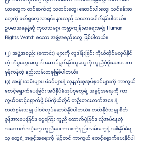
ယာ‌တွေက တင်ဆက်တဲ့ သတင်းတွေ၊ ဆောင်းပါးတွေ၊ သင်ခန်းစာ
တွေကို ဖတ်ရှုလေ့လာရင်း နားလည် သဘောပေါက်နိုင်ပါတယ်။
ဥပမာအနေနဲ့ဆို ကုလသမဂ္ဂ၊ ကမ္ဘာ့ကျန်းမာရေးအဖွဲ့၊ Human
Rights Watch စသော အဖွဲ့အစည်းတွေ ဖြစ်ပါတယ်။
(၂) အဖွဲ့အစည်း (ကောင်း) များကို လှူဒါန်းခြင်း ကိုယ်တိုင်မလုပ်နိုင်
တဲ့ ကိစ္စ‌တွေအတွက် ဆောင်ရွက်နိုင်သူတွေကို ကူညီပံ့ပိုးပေးတာက
မှန်ကန်တဲ့ နည်းလမ်းတခုဖြစ်ပါတယ်။
(၃) အမျိုးသမီးများ၊ မိခင်များနဲ့ လူနည်းစုအုပ်စုဝင်များကို ကာကွယ်
စောင့်ရှောက်ပေးခြင်း အဖိနှိပ်ခံအုပ်စုတွေရဲ့ အခွင့်အရေးကို ကာ
ကွယ်စောင့်ရှောက်ဖို့ မိမိကိုယ်တိုင် တဦးတယောက်အနေ နဲ့
တတ်စွမ်းသမျှ ပါဝင်လုပ်ဆောင်နိုင်ပါတယ်။ တတ်နိုင်သမျှ စိတ်
ခွန်အားပေးခြင်း၊ ‌ငွေကြေး ကူညီ ထောက်ပံ့ခြင်း၊ လိုအပ်နေတဲ့
အထောက်အပံ့တွေ ကူညီပေးတာ စတဲ့နည်းလမ်း‌တွေနဲ့ အဖိနှိပ်ခံရ
သူ တွေရဲ့ အခွင့်အရေးကို မြှင့်တင် ကာကွယ် စောင့်ရှောက်ပေးနိုင်ပါ