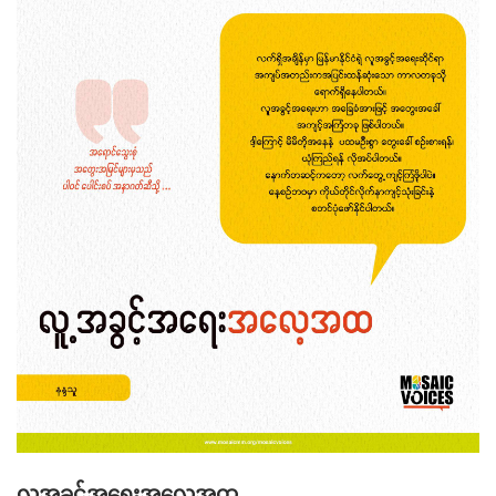
လူ့အခွင့်အရေးအလေ့အထ