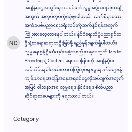
အချိန်တွေအတွင်းမှာ အရပ်ဖက်လူမှုအဖွဲ့အစည်းတချို့
အတွက် အလုပ်လုပ်ကိုင်ခဲ့ဖူးပါတယ်။ လက်ရှိမှာတော့
အကဲဒမစ်ပညာရေးခရီးလမ်းကိုဆက်နိုင်ရန်အတွက်
ကြိုးစားလေ့လာနေပါတယ်။ နိုင်ငံရေးသိပ္ပံပညာရှင်တ
ဦးနဲ့စာရေးဆရာတဦးဖြစ်ဖို့ ရည်မှန်းချက်ရှိပါတယ်။
လူမှုရေးစွန့်ဦးတီထွင်အဖွဲ့အစည်းတခုအတွက် Media
Branding နဲ့ Content ရေးသားခြင်းကို အချိန်ပိုင်း
လုပ်ကိုင်‌နေပါတယ်။ တက်ကြွလှုပ်ရှားမှုနောက်ခံများနဲ့
ကျန်းမာရေးအခြေအနေအရ‌ဝင်ငွေလိုအပ်ချက်အတွက်
အပြင် ဝါသနာအရ လူမှုရေး၊ နိုင်ငံရေး၊ စိတ်ပညာ
ဆိုင်ရာစာပေများကို ရေးသားပါတယ်။
Category