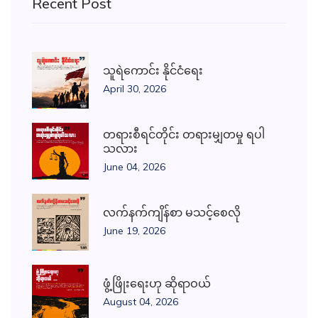
Recent Post
သူရဲကောင်း နိုင်ငံရေး
April 30, 2026
တရားစီရင်တိုင်း တရားမျှတမှု ရပါ
သလား
June 04, 2026
လက်နက်ကျိန်စာ မသင့်စေလို
June 19, 2026
ဖွံ့ဖြိုးရေးဟု ဆိုရာဝယ်
August 04, 2026