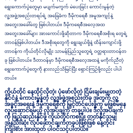
ရွေးကောက်ပွဲ‌တွေမှာ မပျက်မကွက် မဲပေးခြင်း ကောင်းမွန်တဲ့
လူ့အဖွဲ့အစည်းတရပ်ရဲ့ အခြေခံက ဒီမိုကရေစီ အမူအကျင့်နဲ့
အတွေးအခေါ်တွေ ဖြစ်ပါတယ်။ ဒီမိုကရေစီအလေ့အထ
‌အတွေးအခေါ်များ အားကောင်းဖို့ဆိုတာက ဒီမိုကရေစီအစိုးရ တွေရဲ့
တာဝန်ဖြစ်ပါတယ်။ ဒီအစိုးရတွေကို ရွေးချယ်ဖို့နဲ့ ထိန်းကျောင်းဖို့
တာဝန်က ကိုယ်တိုင်လိုမျိုး သာမန်ပြည်သူတွေရဲ့ ဝတ္တရားတာဝန်တ
ခု ဖြစ်ပါတယ်။ ဒီတာဝန်မှာ ဒီမိုကရေစီအလေ့အထနဲ့ မကိုက်ညီတဲ့
ရွေးကောက်ပွဲတွေကို နားလည်သိမြင်ပြီး ရှောင်ကြဉ်ဖို့လည်း ပါပါ
တယ်။
ကိုယ်တိုင် နေထိုင်လိုတဲ့၊ ပုံဖော်လိုတဲ့ ငြိမ်းချမ်းမျှတတဲ့
နိုင်ငံနဲ့ ကောင်းမွန်တဲ့ လူ့အဖွဲ့အစည်းတခု အတွက် လူ့
အခွင့်အရေးနဲ့ ဒီမိုကရေစီကို မြှင့်တင်ပေးဖို့က မဖြစ်မနေ
လုပ်ဆောင်ရမယ့် လိုအပ်ချက် တခုပါပဲ။ ဒီလိုအပ်ချက်
ကို ဖြည့်ဆည်းနိုင်ဖို့ ကိုယ်တိုင်ကစပြီး တတ်နိုင်သမျှ
အနည်းဆုံး လုပ်ဆောင်ချက်တခုပဲဖြစ်ဖြစ် နေ့တိုင်း
ကြိုးစား အားထုတ် ပါဝင်သင့်ပါတယ်။